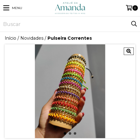
MENU
0
Início
/
Novidades
/
Pulseira Correntes